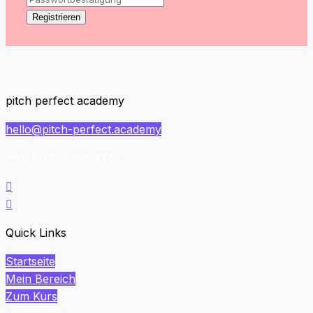
Registrieren
pitch perfect academy
hello@pitch-perfect.academy
+49 (0) 177.305 41 51


Quick Links
Startseite
Mein Bereich
Zum Kurs