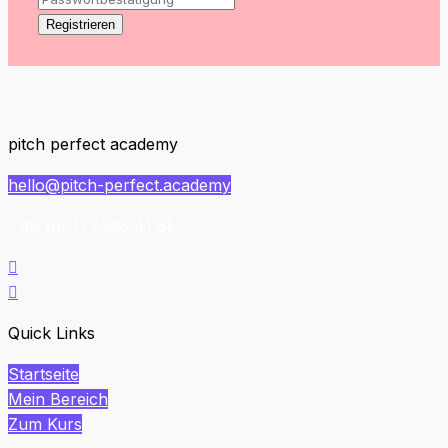
Registrieren
pitch perfect academy
hello@pitch-perfect.academy
+49 (0) 177.305 41 51


Quick Links
Startseite
Mein Bereich
Zum Kurs