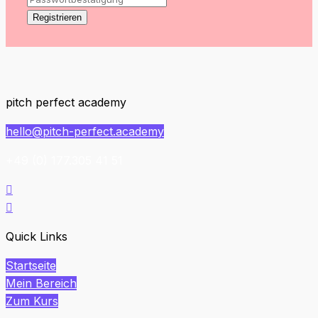
Registrieren
pitch perfect academy
hello@pitch-perfect.academy
+49 (0) 177.305 41 51


Quick Links
Startseite
Mein Bereich
Zum Kurs