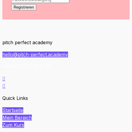
Registrieren
pitch perfect academy
hello@pitch-perfect.academy
+49 (0) 177.305 41 51


Quick Links
Startseite
Mein Bereich
Zum Kurs