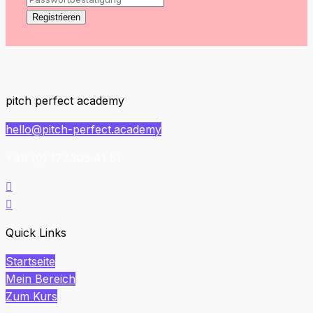
Registrieren
pitch perfect academy
hello@pitch-perfect.academy
+49 (0) 177.305 41 51


Quick Links
Startseite
Mein Bereich
Zum Kurs